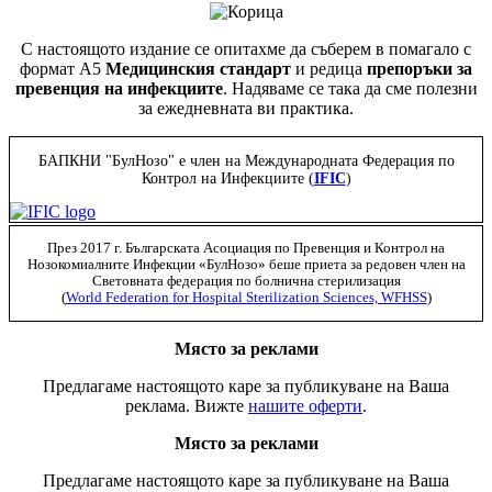
С настоящото издание се опитахме да съберем в помагало с
формат А5
Медицинския стандарт
и редица
препоръки за
превенция на инфекциите
. Надяваме се така да сме полезни
за ежедневната ви практика.
БАПКНИ "БулНозо" е член на Международната Федерация по
Контрол на Инфекциите (
IFIC
)
През 2017 г. Българската Асоциация по Превенция и Контрол на
Нозокомиалните Инфекции «БулНозо» беше приета за редовен член на
Световната федерация по болнична стерилизация
(
World Federation for Hospital Sterilization Sciences, WFHSS
)
Място за реклами
Предлагаме настоящото каре за публикуване на Ваша
реклама. Вижте
нашите оферти
.
Място за реклами
Предлагаме настоящото каре за публикуване на Ваша