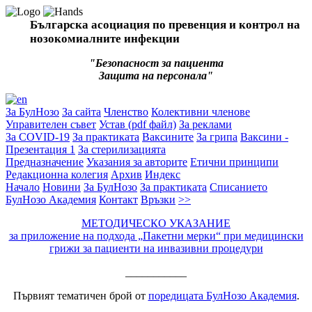
Българска асоциация по превенция и контрол на
нозокомиалните инфекции
"Безопасност за пациента
Защита на персонала"
За БулНозо
За сайта
Членство
Колективни членове
Управителен съвет
Устав (pdf файл)
За реклами
За COVID-19
За практиката
Ваксините
За грипа
Ваксини -
Презентация 1
За стерилизацията
Предназначение
Указания за авторите
Етични принципи
Редакционна колегия
Архив
Индекс
Начало
Новини
За БулНозо
За практиката
Списанието
БулНозо Академия
Контакт
Връзки
>>
МЕТОДИЧЕСКО УКАЗАНИЕ
за приложение на подхода „Пакетни мерки“ при медицински
грижи за пациенти на инвазивни процедури
___________
Първият тематичен брой от
поредицата БулНозо Академия
.