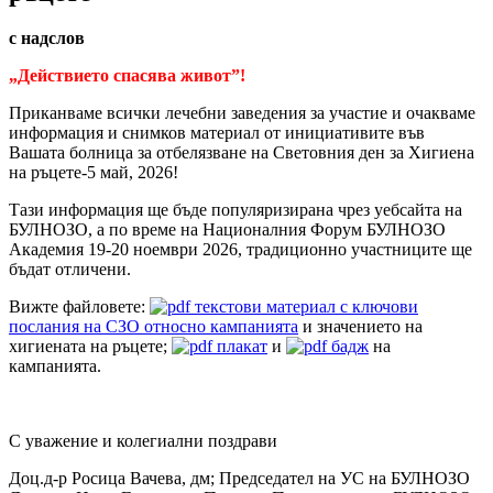
с надслов
„Действието спасява живот”!
Приканваме всички лечебни заведения за участие и очакваме
информация и снимков материал от инициативите във
Вашата болница за отбелязване на Световния ден за Хигиена
на ръцете-5 май, 2026!
Тази информация ще бъде популяризирана чрез уебсайта на
БУЛНОЗО, а по време на Националния Форум БУЛНОЗО
Академия 19-20 ноември 2026, традиционно участниците ще
бъдат отличени.
Вижте файловете:
текстови материал с ключови
послания на СЗО относно кампанията
и значението на
хигиената на ръцете;
плакат
и
бадж
на
кампанията.
С уважение и колегиални поздрави
Доц.д-р Росица Вачева, дм; Председател на УС на БУЛНОЗО