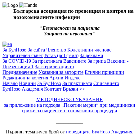
Българска асоциация по превенция и контрол на
нозокомиалните инфекции
"Безопасност за пациента
Защита на персонала"
За БулНозо
За сайта
Членство
Колективни членове
Управителен съвет
Устав (pdf файл)
За реклами
За COVID-19
За практиката
Ваксините
За грипа
Ваксини -
Презентация 1
За стерилизацията
Предназначение
Указания за авторите
Етични принципи
Редакционна колегия
Архив
Индекс
Начало
Новини
За БулНозо
За практиката
Списанието
БулНозо Академия
Контакт
Връзки
>>
МЕТОДИЧЕСКО УКАЗАНИЕ
за приложение на подхода „Пакетни мерки“ при медицински
грижи за пациенти на инвазивни процедури
___________
Първият тематичен брой от
поредицата БулНозо Академия
.