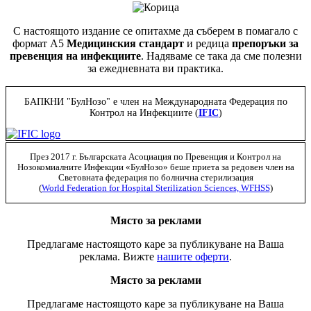
С настоящото издание се опитахме да съберем в помагало с
формат А5
Медицинския стандарт
и редица
препоръки за
превенция на инфекциите
. Надяваме се така да сме полезни
за ежедневната ви практика.
БАПКНИ "БулНозо" е член на Международната Федерация по
Контрол на Инфекциите (
IFIC
)
През 2017 г. Българската Асоциация по Превенция и Контрол на
Нозокомиалните Инфекции «БулНозо» беше приета за редовен член на
Световната федерация по болнична стерилизация
(
World Federation for Hospital Sterilization Sciences, WFHSS
)
Място за реклами
Предлагаме настоящото каре за публикуване на Ваша
реклама. Вижте
нашите оферти
.
Място за реклами
Предлагаме настоящото каре за публикуване на Ваша