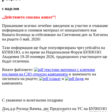
с надслов
„Действието спасява живот”!
Приканваме всички лечебни заведения за участие и очакваме
информация и снимков материал от инициативите във
Вашата болница за отбелязване на Световния ден за Хигиена
на ръцете-5 май, 2026!
Тази информация ще бъде популяризирана чрез уебсайта на
БУЛНОЗО, а по време на Националния Форум БУЛНОЗО
Академия 19-20 ноември 2026, традиционно участниците ще
бъдат отличени.
Вижте файловете:
текстови материал с ключови
послания на СЗО относно кампанията
и значението на
хигиената на ръцете;
плакат
и
бадж
на
кампанията.
С уважение и колегиални поздрави
Доц.д-р Росица Вачева, дм; Председател на УС на БУЛНОЗО